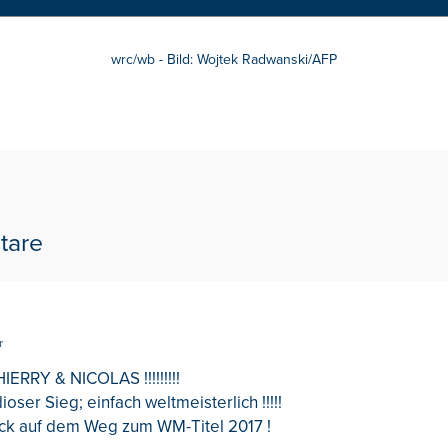
wrc/wb - Bild: Wojtek Radwanski/AFP
tare
r
RRY & NICOLAS !!!!!!!!!
oser Sieg; einfach weltmeisterlich !!!!!
ück auf dem Weg zum WM-Titel 2017 !