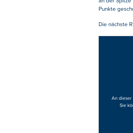
an der Spitze
Punkte gesch
Die nächste Ra
An dieser 
Sie kö