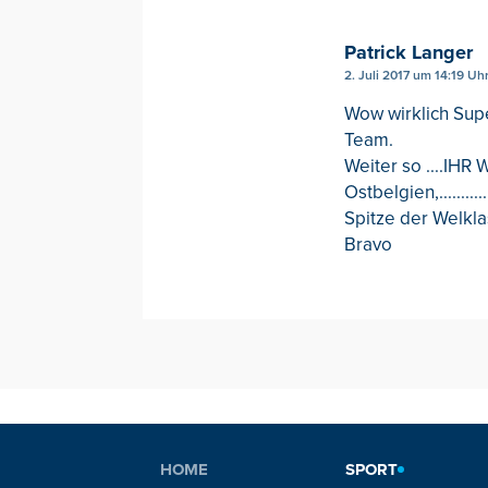
Patrick Langer
2. Juli 2017 um 14:19 Uh
Wow wirklich Supe
Team.
Weiter so ....IH
Ostbelgien,.......
Spitze der Welkla
Bravo
HOME
SPORT