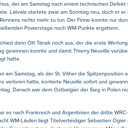
Trios, der am Samstag nach einem technischen Defekt 
ste. Latvala startete zwar am Sonntag neu, doch er er
ennens nichts mehr zu tun. Der Finne konnte nur dur
hließenden Powerstage noch WM-Punkte ergattern.
hied dann Ott Tänak noch aus, der die erste Wertun
ag gewinnen konnte und damit Thierry Neuville vorüb
ngt hatte.
n am Samstag, als der St. Vither die Spitzenposition 
s verloren hatte, konterte Neuville sofort und gewan
tag. Danach war dem Ostbelgier der Sieg in Polen ni
war es nach Frankreich und Argentinien der dritte WRC-
acht WM-Läufen liegt Titelverteidiger Sébastien Ogier