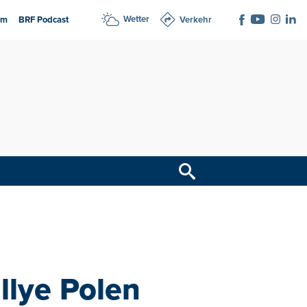
Wetter
am
BRF Podcast
Verkehr
llye Polen