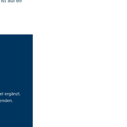
st auf elf
el ergänzt.
lenden.