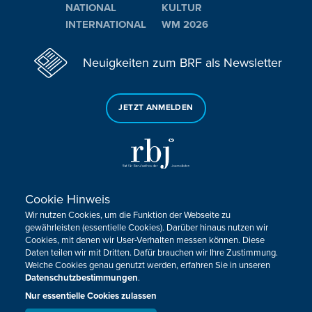
NATIONAL
KULTUR
INTERNATIONAL
WM 2026
Neuigkeiten zum BRF als Newsletter
JETZT ANMELDEN
Cookie Hinweis
Sie haben noch Fragen oder Anmerkungen?
Wir nutzen Cookies, um die Funktion der Webseite zu
KONTAKTIEREN SIE UNS!
gewährleisten (essentielle Cookies). Darüber hinaus nutzen wir
Cookies, mit denen wir User-Verhalten messen können. Diese
Daten teilen wir mit Dritten. Dafür brauchen wir Ihre Zustimmung.
Impressum
Datenschutz
Kontakt
Barrierefreiheit
Welche Cookies genau genutzt werden, erfahren Sie in unseren
Cookie-Zustimmung anpassen
Datenschutzbestimmungen
.
Nur essentielle Cookies zulassen
Design, Konzept & Programmierung:
Pixelbar
&
Pavonet