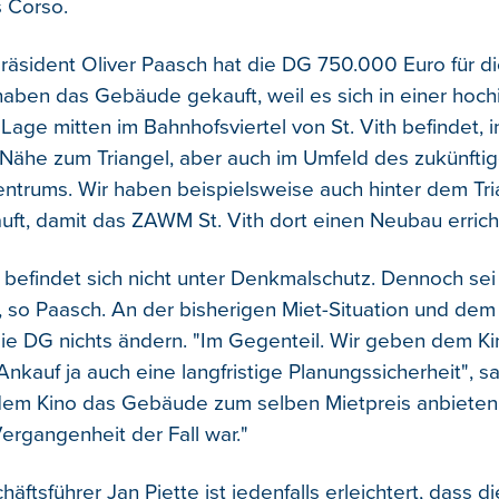
s Corso.
präsident Oliver Paasch hat die DG 750.000 Euro für d
 haben das Gebäude gekauft, weil es sich in einer hoc
Lage mitten im Bahnhofsviertel von St. Vith befindet, i
 Nähe zum Triangel, aber auch im Umfeld des zukünfti
ntrums. Wir haben beispielsweise auch hinter dem Tri
ft, damit das ZAWM St. Vith dort einen Neubau errich
efindet sich nicht unter Denkmalschutz. Dennoch sei
, so Paasch. An der bisherigen Miet-Situation und dem 
 die DG nichts ändern. "Im Gegenteil. Wir geben dem K
nkauf ja auch eine langfristige Planungssicherheit", s
dem Kino das Gebäude zum selben Mietpreis anbieten
ergangenheit der Fall war."
äftsführer Jan Piette ist jedenfalls erleichtert, dass d