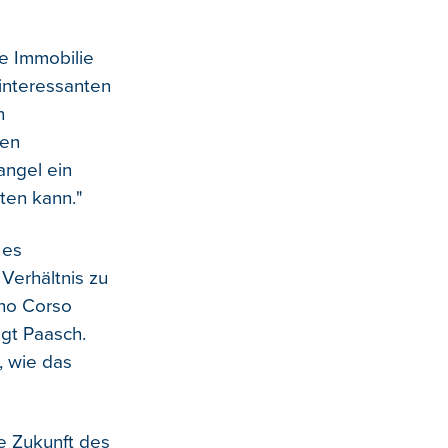
ie Immobilie
hinteressanten
n
gen
angel ein
ten kann."
 es
Verhältnis zu
ino Corso
agt Paasch.
, wie das
ie Zukunft des