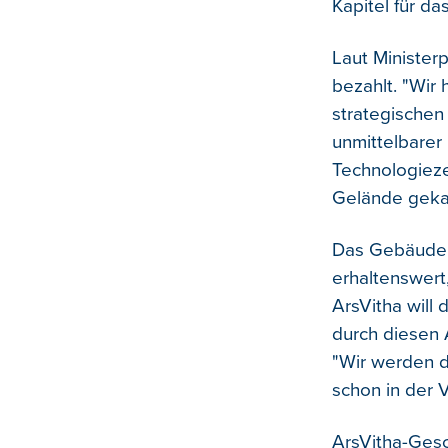
Kapitel für da
Laut Minister
bezahlt. "Wir
strategischen 
unmittelbarer
Technologieze
Gelände gekau
Das Gebäude b
erhaltenswert
ArsVitha will
durch diesen A
"Wir werden 
schon in der V
ArsVitha-Gesch