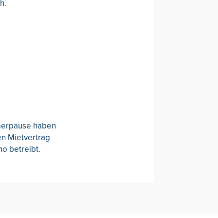
h.
merpause haben
en Mietvertrag
o betreibt.