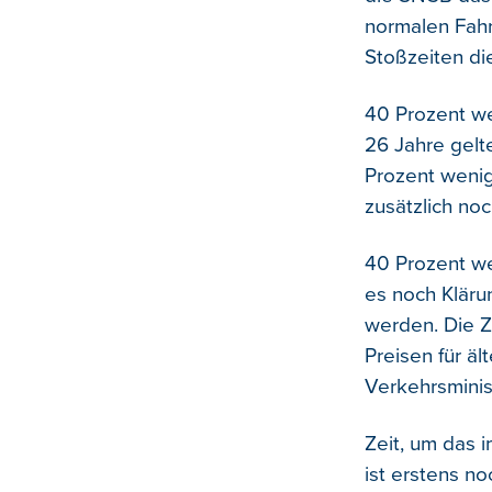
normalen Fahr
Stoßzeiten di
40 Prozent wen
26 Jahre gelte
Prozent wenig
zusätzlich no
40 Prozent we
es noch Kläru
werden. Die Z
Preisen für ä
Verkehrsminist
Zeit, um das 
ist erstens n