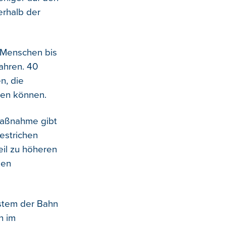
erhalb der
n Menschen bis
fahren. 40
n, die
len können.
 Maßnahme gibt
estrichen
eil zu höheren
gen
ystem der Bahn
n im