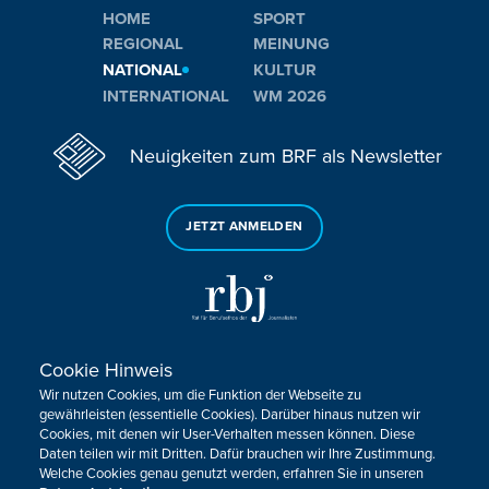
HOME
SPORT
REGIONAL
MEINUNG
NATIONAL
KULTUR
INTERNATIONAL
WM 2026
Neuigkeiten zum BRF als Newsletter
JETZT ANMELDEN
Cookie Hinweis
Sie haben noch Fragen oder Anmerkungen?
Wir nutzen Cookies, um die Funktion der Webseite zu
KONTAKTIEREN SIE UNS!
gewährleisten (essentielle Cookies). Darüber hinaus nutzen wir
Cookies, mit denen wir User-Verhalten messen können. Diese
Daten teilen wir mit Dritten. Dafür brauchen wir Ihre Zustimmung.
Impressum
Datenschutz
Kontakt
Barrierefreiheit
Welche Cookies genau genutzt werden, erfahren Sie in unseren
Cookie-Zustimmung anpassen