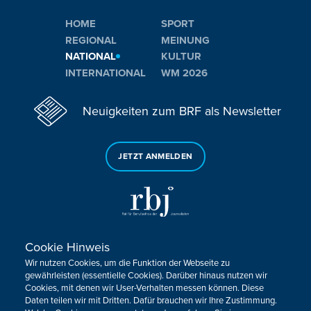
HOME
SPORT
REGIONAL
MEINUNG
NATIONAL
KULTUR
INTERNATIONAL
WM 2026
Neuigkeiten zum BRF als Newsletter
JETZT ANMELDEN
Cookie Hinweis
Sie haben noch Fragen oder Anmerkungen?
Wir nutzen Cookies, um die Funktion der Webseite zu
KONTAKTIEREN SIE UNS!
gewährleisten (essentielle Cookies). Darüber hinaus nutzen wir
Cookies, mit denen wir User-Verhalten messen können. Diese
Daten teilen wir mit Dritten. Dafür brauchen wir Ihre Zustimmung.
Impressum
Datenschutz
Kontakt
Barrierefreiheit