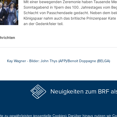
Kay Wagner - Bilder: John Thys (AFP)/Benoit Doppagne (BELGA)
Neuigkeiten zum BRF al
te zu gewährleisten (essentielle Cookies). Darüber hinaus nutzen wir C