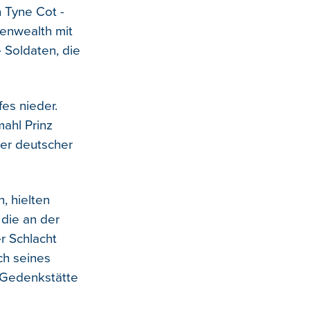
 Tyne Cot -
enwealth mit
 Soldaten, die
es nieder.
mahl Prinz
ber deutscher
, hielten
die an der
r Schlacht
ch seines
 Gedenkstätte