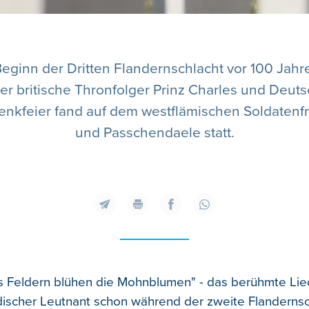
ginn der Dritten Flandernschlacht vor 100 Ja
er britische Thronfolger Prinz Charles und Deut
nkfeier fand auf dem westflämischen Soldatenf
und Passchendaele statt.
s Feldern blühen die Mohnblumen" - das berühmte Lie
discher Leutnant schon während der zweite Flandernsc