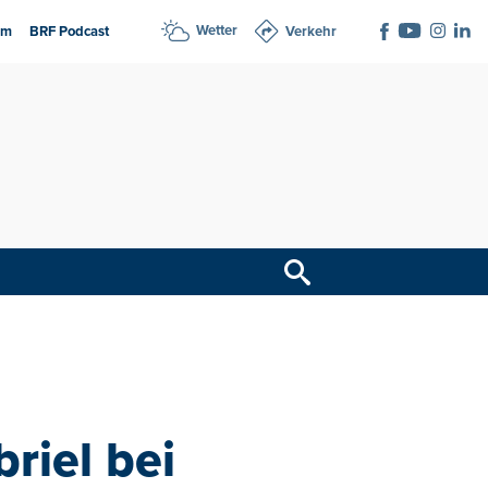
Wetter
am
BRF Podcast
Verkehr
riel bei