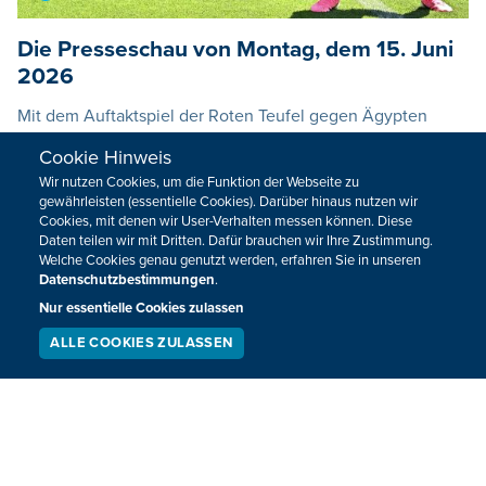
Die Presseschau von Montag, dem 15. Juni
2026
Mit dem Auftaktspiel der Roten Teufel gegen Ägypten
beginnt für Belgien das WM-Turnier – und die Zeitungen
Cookie Hinweis
begleiten den Start mit viel Hoffnung und einigen
Wir nutzen Cookies, um die Funktion der Webseite zu
Erwartungen. Daneben befassen sich die Leitartikler mit
gewährleisten (essentielle Cookies). Darüber hinaus nutzen wir
dem jüngsten Politbarometer, das Fragen über das
Cookies, mit denen wir User-Verhalten messen können. Diese
Daten teilen wir mit Dritten. Dafür brauchen wir Ihre Zustimmung.
Verhältnis zwischen Bürgern und Politik aufwirft.
Welche Cookies genau genutzt werden, erfahren Sie in unseren
Datenschutzbestimmungen
.
15.06.2026
09:07
Nur essentielle Cookies zulassen
ALLE COOKIES ZULASSEN
SERVICE
LIVESTREAM
PODCAST
SUCHEN