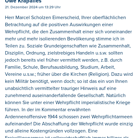
Uwe Krapalies
21. Dezember 2024 um 13:29 Uhr
Herr Marcel Scholzen Eimerscheid, Ihrer oberflächlichen
Betrachtung auf die positiven Auswirkungen einer
Wehrpflicht, die den Zusammenhalt einer sich voneinander
mehr und mehr isolierenden Bevölkerung stimme ich in
Teilen zu. Soziale Grundeigenschaften wie Zusammenhalt,
Disziplin, Ordnung, zielstrebiges Handeln u.s.w. sollten
jedoch bereits viel früher vermittelt werden, z.B. durch
Familie, Schule, Berufsausbildung, Studium, Arbeit,
Vereine u.s.w.; früher über die Kirchen (Religion). Dazu wird
kein Militär benötigt, wenn doch; so ist das ein von Ihnen
unabsichtlich vermittelter trauriger Hinweis auf eine
zunehmend auseinanderfallende Gesellschaft. Natürlich
können Sie unter einer Wehrpflicht imperialistische Kriege
führen. In der im Kommentar erwähnten
Ardennenoffensive 1944 schossen zwei Wehrpflichtarmeen
aufeinander! Die Abschaffung der Wehrpflicht wurde einzig
und alleine Kostengründen vollzogen. Eine
Freiwilligenarmee ist volkswirtschaftlich immer billiger als