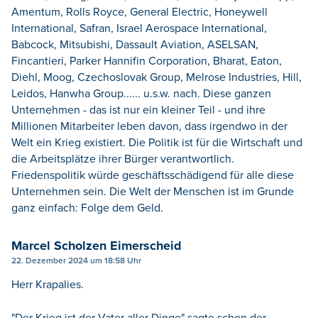
Amentum, Rolls Royce, General Electric, Honeywell
International, Safran, Israel Aerospace International,
Babcock, Mitsubishi, Dassault Aviation, ASELSAN,
Fincantieri, Parker Hannifin Corporation, Bharat, Eaton,
Diehl, Moog, Czechoslovak Group, Melrose Industries, Hill,
Leidos, Hanwha Group...... u.s.w. nach. Diese ganzen
Unternehmen - das ist nur ein kleiner Teil - und ihre
Millionen Mitarbeiter leben davon, dass irgendwo in der
Welt ein Krieg existiert. Die Politik ist für die Wirtschaft und
die Arbeitsplätze ihrer Bürger verantwortlich.
Friedenspolitik würde geschäftsschädigend für alle diese
Unternehmen sein. Die Welt der Menschen ist im Grunde
ganz einfach: Folge dem Geld.
Marcel Scholzen Eimerscheid
22. Dezember 2024 um 18:58 Uhr
Herr Krapalies.
"Der Krieg ist der Vater aller Dinge" sagte schon der