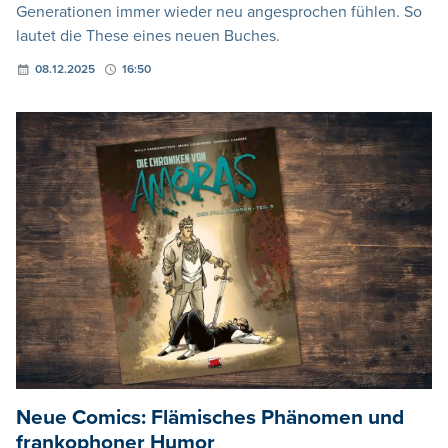
Generationen immer wieder neu angesprochen fühlen. So
lautet die These eines neuen Buches.
08.12.2025
16:50
Neue Comics: Flämisches Phänomen und
frankophoner Humor