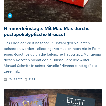
Nimmerleinstage: Mit Mad Max durchs
postapokalyptische Brüssel
Das Ende der Welt ist schon in unzähligen Varianten
behandelt worden - allerdings vermutlich noch nie in Form
eines Roadtrips durch die belgische Hauptstadt. Auf genau
diesen Roadtrip nimmt der in Brüssel lebende Autor
Manuel Schmitz in seiner Novelle "Nimmerleinstage" die
Leser mit.
29.12.2025
11:22