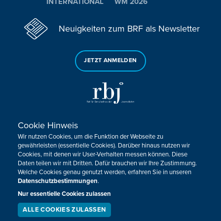
INTERNATIONAL
WM 2026
Neuigkeiten zum BRF als Newsletter
JETZT ANMELDEN
Cookie Hinweis
Sie haben noch Fragen oder Anmerkungen?
Wir nutzen Cookies, um die Funktion der Webseite zu
KONTAKTIEREN SIE UNS!
gewährleisten (essentielle Cookies). Darüber hinaus nutzen wir
Cookies, mit denen wir User-Verhalten messen können. Diese
Daten teilen wir mit Dritten. Dafür brauchen wir Ihre Zustimmung.
Impressum
Datenschutz
Kontakt
Barrierefreiheit
Welche Cookies genau genutzt werden, erfahren Sie in unseren
Cookie-Zustimmung anpassen
Datenschutzbestimmungen
.
Nur essentielle Cookies zulassen
Design, Konzept & Programmierung:
Pixelbar
&
Pavonet
ALLE COOKIES ZULASSEN
SERVICE
LIVESTREAM
PODCAST