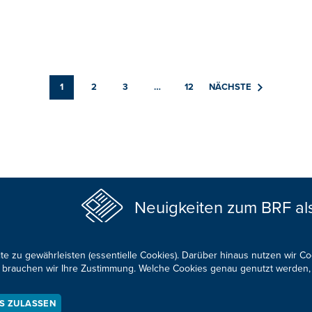
1
2
3
…
12
NÄCHSTE
Neuigkeiten zum BRF al
te zu gewährleisten (essentielle Cookies). Darüber hinaus nutzen wir C
für brauchen wir Ihre Zustimmung. Welche Cookies genau genutzt werden,
ES ZULASSEN
KONTAKTIEREN SIE UNS!