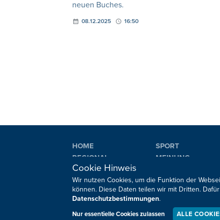
neuen Buches.
08.12.2025
16:50
HOME
SPORT
REGIONAL
MEINUNG
Cookie Hinweis
NATIONAL
KULTUR
Wir nutzen Cookies, um die Funktion der Websei
INTERNATIONAL
WM 2026
können. Diese Daten teilen wir mit Dritten. Da
Datenschutzbestimmungen
.
Sie haben noch Fragen oder Anmerkungen?
Nur essentielle Cookies zulassen
ALLE COOKI