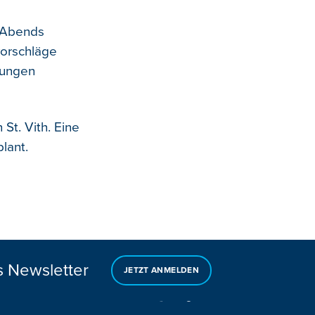
s Abends
vorschläge
dungen
St. Vith. Eine
lant.
s Newsletter
JETZT ANMELDEN