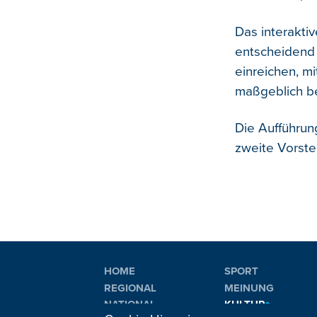
Das interakti
entscheidend
einreichen, m
maßgeblich be
Die Aufführun
zweite Vorstel
HOME
SPORT
REGIONAL
MEINUNG
NATIONAL
KULTUR