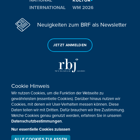
INTERNATIONAL
WM 2026
Neuigkeiten zum BRF als Newsletter
JETZT ANMELDEN
Cookie Hinweis
Sie haben noch Fragen oder Anmerkungen?
Wir nutzen Cookies, um die Funktion der Webseite zu
KONTAKTIEREN SIE UNS!
gewährleisten (essentielle Cookies). Darüber hinaus nutzen wir
Cookies, mit denen wir User-Verhalten messen können. Diese
Daten teilen wir mit Dritten. Dafür brauchen wir Ihre Zustimmung.
Impressum
Datenschutz
Kontakt
Barrierefreiheit
Welche Cookies genau genutzt werden, erfahren Sie in unseren
Cookie-Zustimmung anpassen
Datenschutzbestimmungen
.
Nur essentielle Cookies zulassen
Design, Konzept & Programmierung:
Pixelbar
&
Pavonet
ALLE COOKIES ZULASSEN