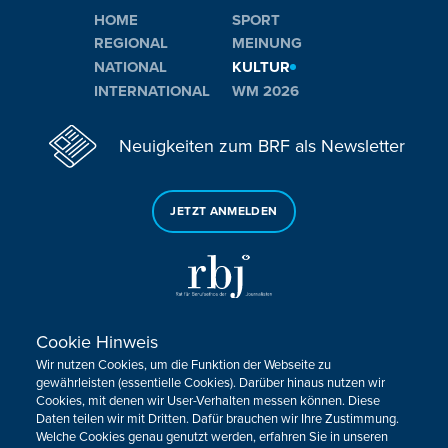
HOME
SPORT
REGIONAL
MEINUNG
NATIONAL
KULTUR
INTERNATIONAL
WM 2026
Neuigkeiten zum BRF als Newsletter
JETZT ANMELDEN
Cookie Hinweis
Sie haben noch Fragen oder Anmerkungen?
Wir nutzen Cookies, um die Funktion der Webseite zu
KONTAKTIEREN SIE UNS!
gewährleisten (essentielle Cookies). Darüber hinaus nutzen wir
Cookies, mit denen wir User-Verhalten messen können. Diese
Daten teilen wir mit Dritten. Dafür brauchen wir Ihre Zustimmung.
Impressum
Datenschutz
Kontakt
Barrierefreiheit
Welche Cookies genau genutzt werden, erfahren Sie in unseren