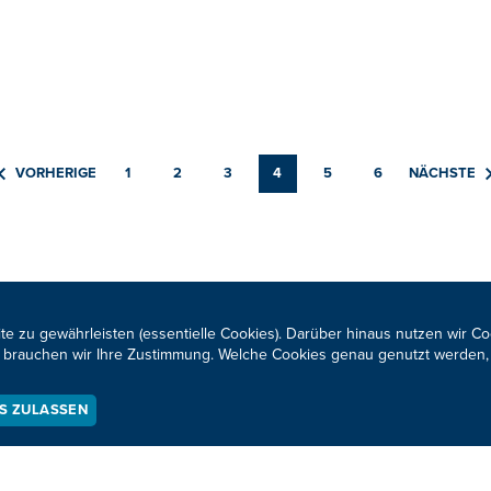
VORHERIGE
1
2
3
4
5
6
NÄCHSTE
te zu gewährleisten (essentielle Cookies). Darüber hinaus nutzen wir C
für brauchen wir Ihre Zustimmung. Welche Cookies genau genutzt werden,
Neuigkeiten zum BRF al
ES ZULASSEN