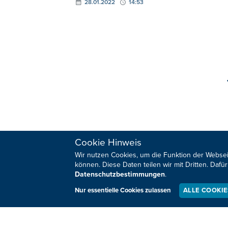
28.01.2022
14:53
Cookie Hinweis
Wir nutzen Cookies, um die Funktion der Websei
können. Diese Daten teilen wir mit Dritten. Da
HOME
SPORT
Datenschutzbestimmungen
.
REGIONAL
MEINUNG
Nur essentielle Cookies zulassen
ALLE COOKI
NATIONAL
KULTUR
INTERNATIONAL
WM 2026