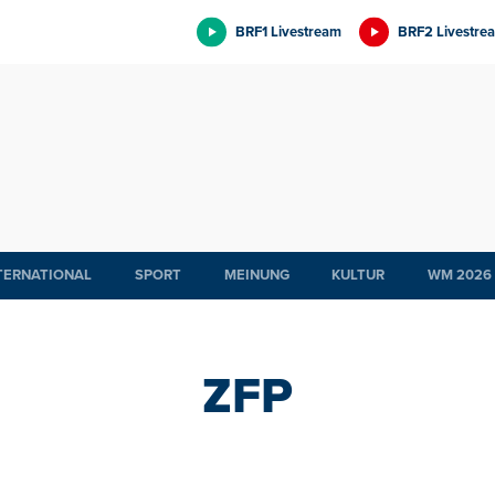
BRF1 Livestream
BRF2 Livestre
TERNATIONAL
SPORT
MEINUNG
KULTUR
WM 2026
ZFP