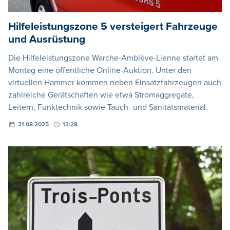
Hilfeleistungszone 5 versteigert Fahrzeuge
und Ausrüstung
Die Hilfeleistungszone Warche-Amblève-Lienne startet am
Montag eine öffentliche Online-Auktion. Unter den
virtuellen Hammer kommen neben Einsatzfahrzeugen auch
zahlreiche Gerätschaften wie etwa Stromaggregate,
Leitern, Funktechnik sowie Tauch- und Sanitätsmaterial.
31.08.2025
13:28