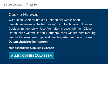
26.04.2024
12:30
Cookie Hinweis
NÄCHSTE
Wir nutzen Cookies, um die Funktion der Webseite zu
gewährleisten (essentielle Cookies). Darüber hinaus nutzen wir
Cookies, mit denen wir User-Verhalten messen können. Diese
Daten teilen wir mit Dritten. Dafür brauchen wir Ihre Zustimmung.
Welche Cookies genau genutzt werden, erfahren Sie in unseren
Datenschutzbestimmungen
.
Nur essentielle Cookies zulassen
HOME
SPORT
ALLE COOKIES ZULASSEN
REGIONAL
MEINUNG
SERVICE
LIVESTREAM
PODCAST
NATIONAL
KULTUR
SUCHEN
INTERNATIONAL
WM 2026
Neuigkeiten zum BRF als Newsletter
JETZT ANMELDEN