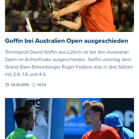
Goffin bei Australien Open ausgeschieden
Tennisprofi David Goffin aus Lüttich ist bei den Australian
Open im Achtelfinale ausgeschieden. Goffin unterlag dem
Grand-Slam-Rekordsieger Roger Federer klar in drei Sätzen
mit 2:6, 1:6 und 4:6.
24.01.2016
14:32