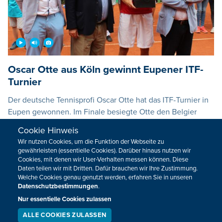
Oscar Otte aus Köln gewinnt Eupener ITF-
Turnier
Der deutsche Tennisprofi Oscar Otte hat das ITF-Turnier in
Eupen gewonnen. Im Finale besiegte Otte den Belgier
Joris De Loore in drei Sätzen mit 4:6, 6:2 und 6:3. Das
Cookie Hinweis
10.000 Dollar-Turnier wurde zum achten Mal vom KTC
Wir nutzen Cookies, um die Funktion der Webseite zu
Eupen auf seiner Anlage in Park Hütte organisiert.
gewährleisten (essentielle Cookies). Darüber hinaus nutzen wir
Cookies, mit denen wir User-Verhalten messen können. Diese
09.08.2015 - 13:40
Daten teilen wir mit Dritten. Dafür brauchen wir Ihre Zustimmung.
Welche Cookies genau genutzt werden, erfahren Sie in unseren
Datenschutzbestimmungen
.
David Goffin hat das Endspiel beim
Nur essentielle Cookies zulassen
Tennisturnier in Gstaad verloren
ALLE COOKIES ZULASSEN
SERVICE
LIVESTREAM
PODCAST