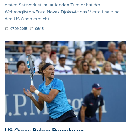
ersten Satzverlust im laufenden Turnier hat der
Weltranglisten-Erste Novak Djokovic das Viertelfinale bei
den US Open erreicht.
07.09.2015
06:15
US Open: Ruben Bemelmans