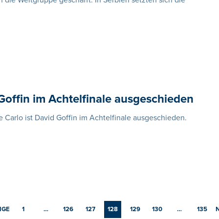
die Weltgruppe geschafft. In Serbien setzten sich die
Goffin im Achtelfinale ausgeschieden
e Carlo ist David Goffin im Achtelfinale ausgeschieden.
IGE
1
…
126
127
128
129
130
…
135