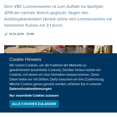
Dem VBC Lommersweiler ist zum Auftakt ins Sportjahr
2019 der nächste Streich geglückt. Gegen den
Aufstiegskandidaten Herstal setzte sich Lommersweiler vor
heimischer Kulisse mit 3:1 durch.
14.01.2019 - 15:58
Cookie Hinweis
Wir nutzen Cookies, um die Funktion der Webseite zu
gewährleisten (essentielle Cookies). Darüber hinaus nutzen wir
Cookies, mit denen wir User-Verhalten messen können. Diese
Daten teilen wir mit Dritten. Dafür brauchen wir Ihre Zustimmung.
Welche Cookies genau genutzt werden, erfahren Sie in unseren
Datenschutzbestimmungen
.
Nur essentielle Cookies zulassen
ALLE COOKIES ZULASSEN
SERVICE
LIVESTREAM
PODCAST
SUCHEN