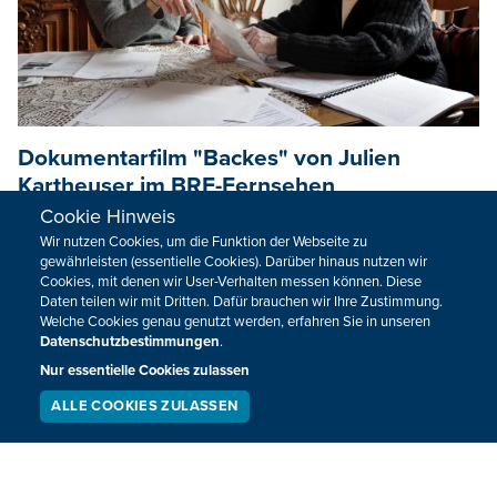
Dokumentarfilm "Backes" von Julien
Kartheuser im BRF-Fernsehen
Cookie Hinweis
Das BRF-Fernsehen zeigt den Dokumentarfilm "Backes"
Wir nutzen Cookies, um die Funktion der Webseite zu
des Lütticher Filmemachers Julien Kartheuser. Er folgt darin
gewährleisten (essentielle Cookies). Darüber hinaus nutzen wir
den Spuren seiner Familie in Recht und besonders den
Cookies, mit denen wir User-Verhalten messen können. Diese
Daten teilen wir mit Dritten. Dafür brauchen wir Ihre Zustimmung.
Kriegserfahrungen seines Urgroßvaters, der an der Ostfront
Welche Cookies genau genutzt werden, erfahren Sie in unseren
umkam.
Datenschutzbestimmungen
.
01.11.2025 - 10:00
Nur essentielle Cookies zulassen
ALLE COOKIES ZULASSEN
SERVICE
LIVESTREAM
PODCAST
SUCHEN