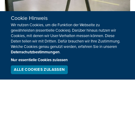
Cookie Hinweis
Wir nutzen Cookies, um die Funktion der Webseite zu
Die Niederländer wählen: Große Spannung
gewährleisten (essentielle Cookies). Darüber hinaus nutzen wir
Cookies, mit denen wir User-Verhalten messen können. Diese
und hohe Beteiligung
Daten teilen wir mit Dritten. Dafür brauchen wir Ihre Zustimmung.
Welche Cookies genau genutzt werden, erfahren Sie in unseren
Die Niederlande wählen ein neues Parlament - und ihre
Datenschutzbestimmungen
.
Entscheidung könnte richtungsweisend für Europa sein. Mit
Nur essentielle Cookies zulassen
großer Spannung wurde das Abschneiden des
Rechtspopulisten Geert Wilders verfolgt. Der sieht sich
ALLE COOKIES ZULASSEN
SERVICE
LIVESTREAM
PODCAST
bereits als Gewinner - so oder so.
SUCHEN
15.03.2017 - 19:20
VORHERIGE
NÄCHSTE