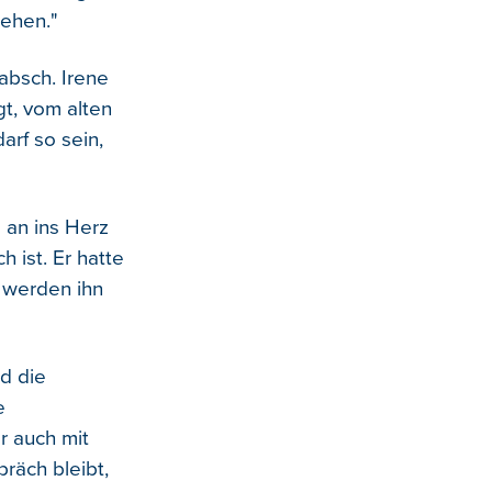
gehen."
absch. Irene
gt, vom alten
arf so sein,
 an ins Herz
h ist. Er hatte
r werden ihn
d die
e
r auch mit
räch bleibt,