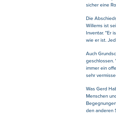
sicher eine R
Die Abschieds
Willems ist se
Inventar. "Er 
wie er ist. Je
Auch Grundsch
geschlossen. "
immer ein offe
sehr vermisse
Was Gerd Habs
Menschen und
Begegnungen –
den anderen S