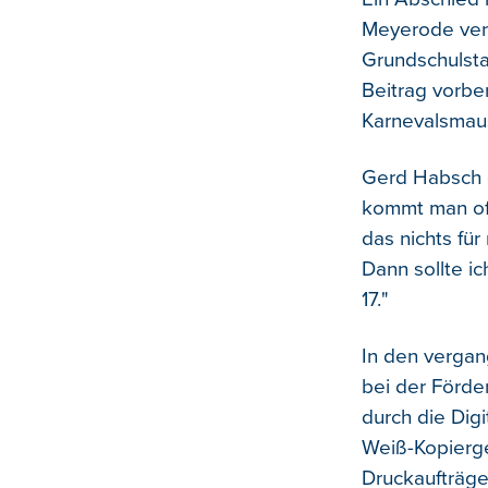
Meyerode vera
Grundschulsta
Beitrag vorber
Karnevalsmaus
Gerd Habsch e
kommt man oft
das nichts für
Dann sollte i
17."
In den vergan
bei der Förde
durch die Digi
Weiß-Kopierge
Druckaufträge 