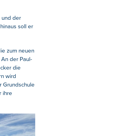
e und der
inaus soll er
 die zum neuen
 An der Paul-
cker die
rn wird
er Grundschule
 ihre