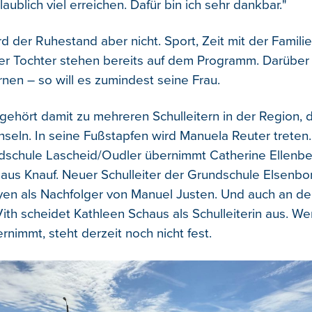
ublich viel erreichen. Dafür bin ich sehr dankbar."
d der Ruhestand aber nicht. Sport, Zeit mit der Famili
r Tochter stehen bereits auf dem Programm. Darüber h
rnen – so will es zumindest seine Frau.
ehört damit zu mehreren Schulleitern in der Region,
hseln. In seine Fußstapfen wird Manuela Reuter treten.
schule Lascheid/Oudler übernimmt Catherine Ellenbe
laus Knauf. Neuer Schulleiter der Grundschule Elsenbo
yen als Nachfolger von Manuel Justen. Und auch an d
Vith scheidet Kathleen Schaus als Schulleiterin aus. Wer
nimmt, steht derzeit noch nicht fest.