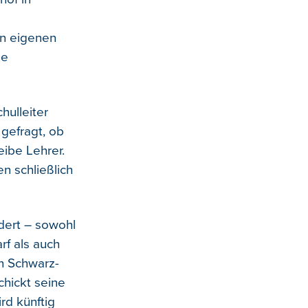
en eigenen
ne
hulleiter
gefragt, ob
eibe Lehrer.
n schließlich
dert – sowohl
f als auch
in Schwarz-
chickt seine
rd künftig