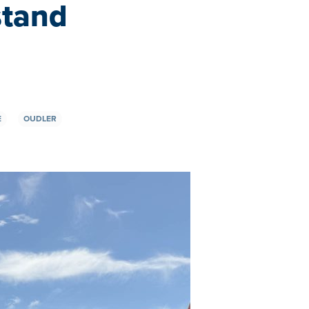
stand
E
OUDLER