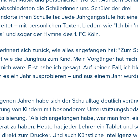
bschiedeten die Schülerinnen und Schüler der drei
ndorte ihren Schulleiter. Jede Jahrgangsstufe hat ein
eitet – mit persönlichen Texten, Liedern wie "Ich bin '
" und sogar der Hymne des 1. FC Köln.
rinnert sich zurück, wie alles angefangen hat: "Zum Sc
 wie die Jungfrau zum Kind. Mein Vorgänger hat mich 
 mich wäre. Erst habe ich gesagt: Auf keinen Fall, ich bl
ch es ein Jahr ausprobieren – und aus einem Jahr wurde
genen Jahren habe sich der Schulalltag deutlich verän
rung von Kindern mit besonderem Unterstützungsbedar
talisierung. "Als ich angefangen habe, war man froh, e
rät zu haben. Heute hat jeder Lehrer ein Tablet und s
direkt zum Drucker. Und auch Künstliche Intelligenz wi