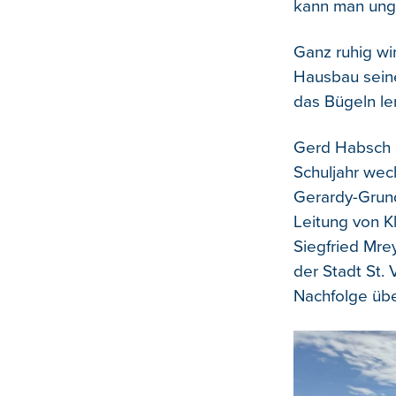
kann man ungla
Ganz ruhig wir
Hausbau seine
das Bügeln le
Gerd Habsch g
Schuljahr wec
Gerardy-Grund
Leitung von K
Siegfried Mre
der Stadt St. 
Nachfolge über