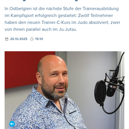
In Ostbelgien ist die nächste Stufe der Trainerausbildung
im Kampfsport erfolgreich gestartet: Zwölf Teilnehmer
haben den neuen Trainer-C-Kurs im Judo absolviert, zwei
von ihnen parallel auch im Ju-Jutsu.
20.10.2025
15:10