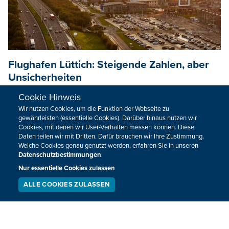
Flughafen Lüttich: Steigende Zahlen, aber
Unsicherheiten
Der Flughafen Lüttich hat zwischen Januar und März 2026
Cookie Hinweis
beim Frachtaufkommen einen Zuwachs von fast 16 Prozent
Wir nutzen Cookies, um die Funktion der Webseite zu
gewährleisten (essentielle Cookies). Darüber hinaus nutzen wir
im Vergleich zum Vorjahreszeitraum verzeichnet.
Cookies, mit denen wir User-Verhalten messen können. Diese
Daten teilen wir mit Dritten. Dafür brauchen wir Ihre Zustimmung.
17.04.2026
13:48
Welche Cookies genau genutzt werden, erfahren Sie in unseren
Datenschutzbestimmungen
.
Nur essentielle Cookies zulassen
ALLE COOKIES ZULASSEN
SERVICE
LIVESTREAM
PODCAST
SUCHEN