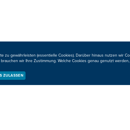
te zu gewährleisten (essentielle Cookies). Darüber hinaus nutzen wir C
für brauchen wir Ihre Zustimmung. Welche Cookies genau genutzt werden,
ES ZULASSEN
IGE
1
…
171
172
173
174
175
…
201