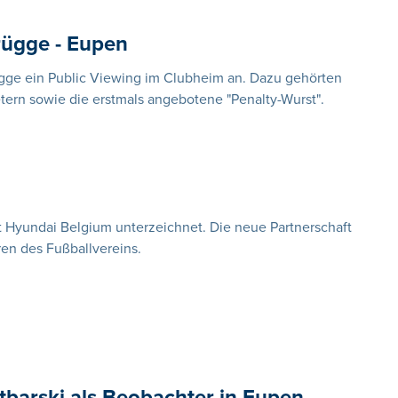
rügge - Eupen
ügge ein Public Viewing im Clubheim an. Dazu gehörten
ern sowie die erstmals angebotene "Penalty-Wurst".
n
 Hyundai Belgium unterzeichnet. Die neue Partnerschaft
en des Fußballvereins.
tbarski als Beobachter in Eupen