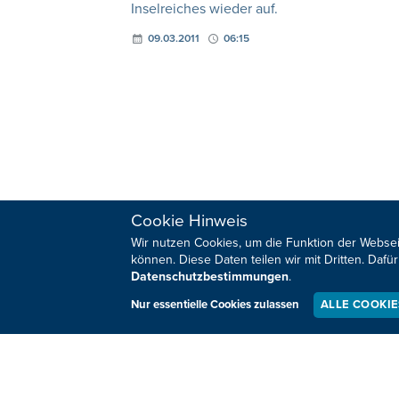
Inselreiches wieder auf.
09.03.2011
06:15
Cookie Hinweis
Wir nutzen Cookies, um die Funktion der Websei
HOME
SPORT
können. Diese Daten teilen wir mit Dritten. Da
REGIONAL
MEINUNG
Datenschutzbestimmungen
.
NATIONAL
KULTUR
Nur essentielle Cookies zulassen
ALLE COOKI
INTERNATIONAL
WM 2026
Sie haben noch Fragen oder Anmerkungen?