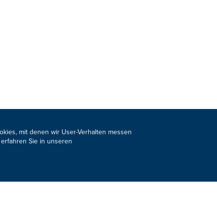
ookies, mit denen wir User-Verhalten messen
s Newsletter
JETZT ANMELDEN
 erfahren Sie in unseren