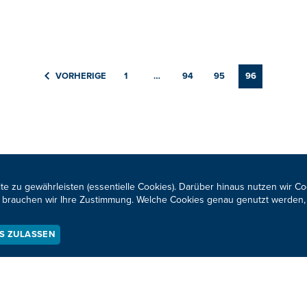
VORHERIGE
1
…
94
95
96
te zu gewährleisten (essentielle Cookies). Darüber hinaus nutzen wir C
Neuigkeiten zum BRF al
für brauchen wir Ihre Zustimmung. Welche Cookies genau genutzt werden,
ES ZULASSEN
KONTAKTIEREN SIE UNS!