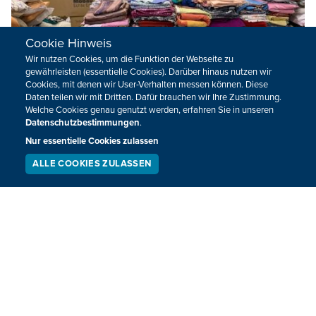
Cookie Hinweis
Wir nutzen Cookies, um die Funktion der Webseite zu
gewährleisten (essentielle Cookies). Darüber hinaus nutzen wir
Cookies, mit denen wir User-Verhalten messen können. Diese
Daten teilen wir mit Dritten. Dafür brauchen wir Ihre Zustimmung.
Welche Cookies genau genutzt werden, erfahren Sie in unseren
Datenschutzbestimmungen
.
Nur essentielle Cookies zulassen
Eupen: Wie das ÖSHZ den Hochwasser-
ALLE COOKIES ZULASSEN
Geschädigten hilft
SERVICE
LIVESTREAM
PODCAST
SUCHEN
Das Öffentliche Sozialhilfezentrum Eupen hilft den
Geschädigten des Hochwassers. In der Unterstadt sind die
Schäden am größten. Viele Bewohner haben ihr Heim in
den Fluten verloren. Diese Menschen müssen kurz- oder
langfristig untergebracht werden. Außerdem fehlt es an
lebensnotwendigen Dingen.
20.07.2021 - 18:35