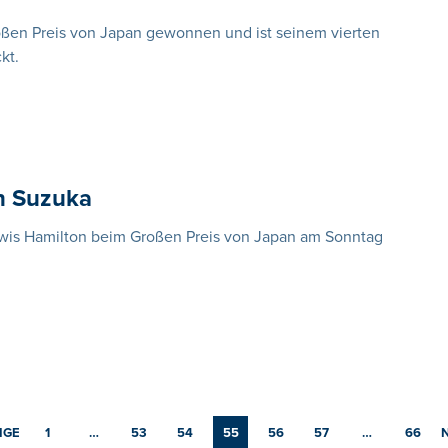
oßen Preis von Japan gewonnen und ist seinem vierten
kt.
in Suzuka
Lewis Hamilton beim Großen Preis von Japan am Sonntag
IGE
1
…
53
54
55
56
57
…
66