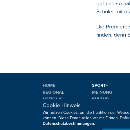
gut und so ha
Schüler mit o
Die Premiere 
finden, denn S
HOME
SPORT
REGIONAL
MEINUNG
NATIONAL
KULTUR
Cookie Hinweis
INTERNATIONAL
WM 2026
Wir nutzen Cookies, um die Funktion der Websei
können. Diese Daten teilen wir mit Dritten. Da
Datenschutzbestimmungen
.
Sie haben noch Fragen oder Anmerkungen?