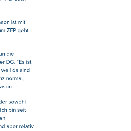
son ist mit
um ZFP geht
un die
r DG. "Es ist
 weil da sind
nz normal,
ason.
 der sowohl
ch bin seit
den
nd aber relativ