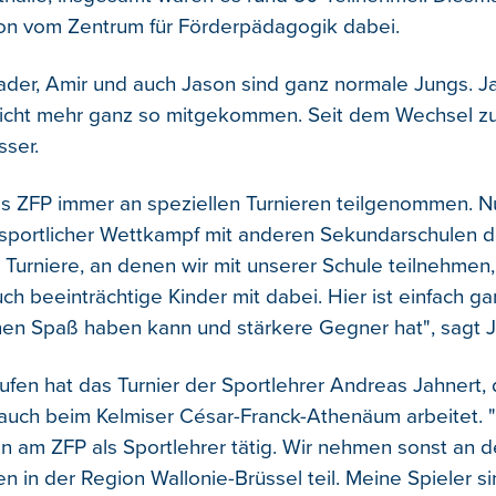
on vom Zentrum für Förderpädagogik dabei.
ader, Amir und auch Jason sind ganz normale Jungs. Ja
icht mehr ganz so mitgekommen. Seit dem Wechsel z
sser.
as ZFP immer an speziellen Turnieren teilgenommen. N
 sportlicher Wettkampf mit anderen Sekundarschulen de
 Turniere, an denen wir mit unserer Schule teilnehmen,
ch beeinträchtige Kinder mit dabei. Hier ist einfach ga
en Spaß haben kann und stärkere Gegner hat", sagt J
ufen hat das Turnier der Sportlehrer Andreas Jahnert,
 auch beim Kelmiser César-Franck-Athenäum arbeitet. "I
n am ZFP als Sportlehrer tätig. Wir nehmen sonst an 
n in der Region Wallonie-Brüssel teil. Meine Spieler si