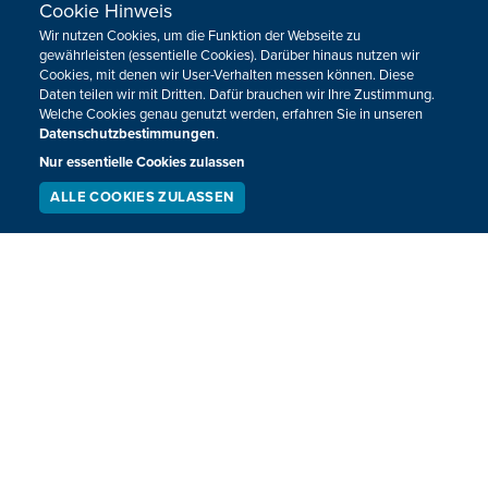
Der Brüsseler Bürgermeister Yvan Mayeur will am
Cookie Hinweis
Donnerstagabend bei einer außerordentlichen Sitzung des
Wir nutzen Cookies, um die Funktion der Webseite zu
gewährleisten (essentielle Cookies). Darüber hinaus nutzen wir
Stadtrates von seinem Amt zurücktreten. Das gab sein Büro
Cookies, mit denen wir User-Verhalten messen können. Diese
am späten Donnerstagnachmittag bekannt. Der PS-Politiker
Daten teilen wir mit Dritten. Dafür brauchen wir Ihre Zustimmung.
zieht damit seine Konsequenzen aus der Affäre um das
Welche Cookies genau genutzt werden, erfahren Sie in unseren
Datenschutzbestimmungen
.
Samusocial.
Nur essentielle Cookies zulassen
08.06.2017
17:41
ALLE COOKIES ZULASSEN
SERVICE
LIVESTREAM
PODCAST
SUCHEN