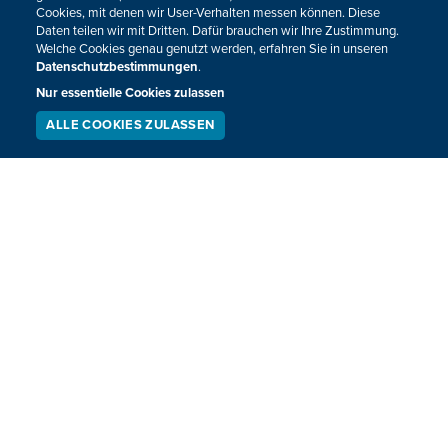
Cookies, mit denen wir User-Verhalten messen können. Diese
Daten teilen wir mit Dritten. Dafür brauchen wir Ihre Zustimmung.
Welche Cookies genau genutzt werden, erfahren Sie in unseren
Datenschutzbestimmungen
.
Nur essentielle Cookies zulassen
ALLE COOKIES ZULASSEN
SERVICE
LIVESTREAM
PODCAST
SUCHEN
Probleme auf vier Straßenbahnlinien in
Brüssel
In Brüssel ist der Verkehr auf vier Straßenbahnlinien am
Montagnachmittag aufgrund von Schäden an den
Oberleitungen auf Höhe des Poelaert-Platzes unterbrochen
worden.
13.07.2026
15:46