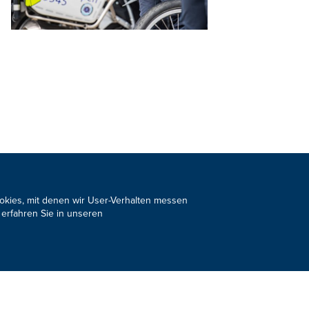
s Newsletter
JETZT ANMELDEN
ookies, mit denen wir User-Verhalten messen
 erfahren Sie in unseren
Design, Konzept & Programmierung:
Pixelbar
&
Pavonet