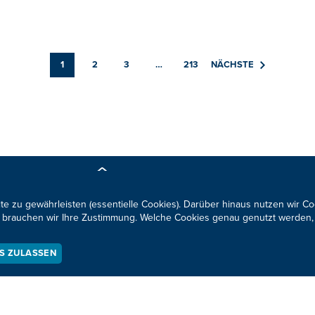
1
2
3
…
213
NÄCHSTE
Neuigkeiten zum BRF al
te zu gewährleisten (essentielle Cookies). Darüber hinaus nutzen wir C
für brauchen wir Ihre Zustimmung. Welche Cookies genau genutzt werden,
ES ZULASSEN
KONTAKTIEREN SIE UNS!
okie-Zustimmung anpassen