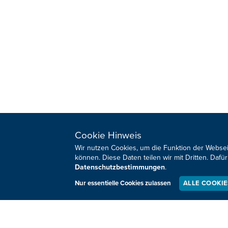
Cookie Hinweis
HOME
SPORT
REGIONAL
MEINUNG
Wir nutzen Cookies, um die Funktion der Websei
können. Diese Daten teilen wir mit Dritten. Da
NATIONAL
KULTUR
Datenschutzbestimmungen
.
INTERNATIONAL
WM 2026
Nur essentielle Cookies zulassen
ALLE COOKI
Sie haben noch Fragen oder Anmerkungen?
Impressum
Datenschutz
Kontakt
Barrierefreiheit
Co