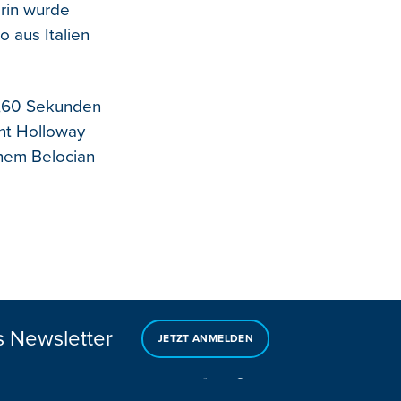
erin wurde
 aus Italien
 7,60 Sekunden
ant Holloway
lhem Belocian
s Newsletter
JETZT ANMELDEN