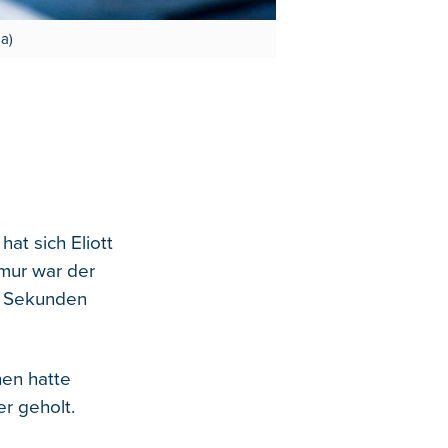
a)
hat sich Eliott
mur war der
er Sekunden
hen hatte
r geholt.