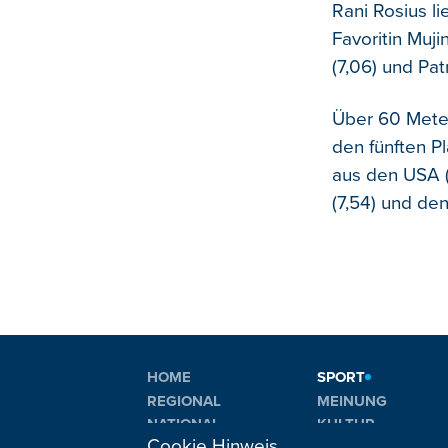
Rani Rosius li
Favoritin Muj
(7,06) und Pa
Über 60 Meter
den fünften P
aus den USA (
(7,54) und den
HOME
SPORT
REGIONAL
MEINUNG
NATIONAL
KULTUR
Cookie Hinweis
INTERNATIONAL
WM 2026