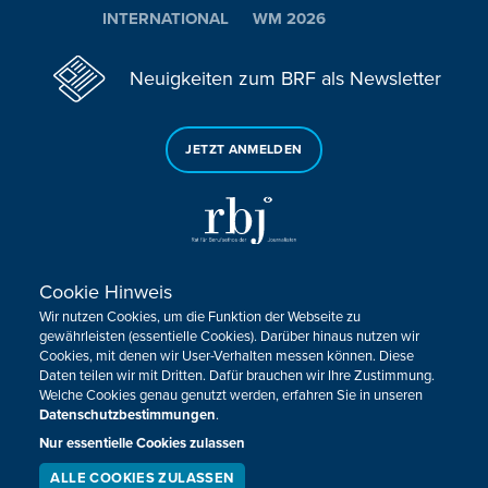
INTERNATIONAL
WM 2026
Neuigkeiten zum BRF als Newsletter
JETZT ANMELDEN
Cookie Hinweis
Sie haben noch Fragen oder Anmerkungen?
Wir nutzen Cookies, um die Funktion der Webseite zu
KONTAKTIEREN SIE UNS!
gewährleisten (essentielle Cookies). Darüber hinaus nutzen wir
Cookies, mit denen wir User-Verhalten messen können. Diese
Daten teilen wir mit Dritten. Dafür brauchen wir Ihre Zustimmung.
Impressum
Datenschutz
Kontakt
Barrierefreiheit
Welche Cookies genau genutzt werden, erfahren Sie in unseren
Cookie-Zustimmung anpassen
Datenschutzbestimmungen
.
Nur essentielle Cookies zulassen
Design, Konzept & Programmierung:
Pixelbar
&
Pavonet
ALLE COOKIES ZULASSEN