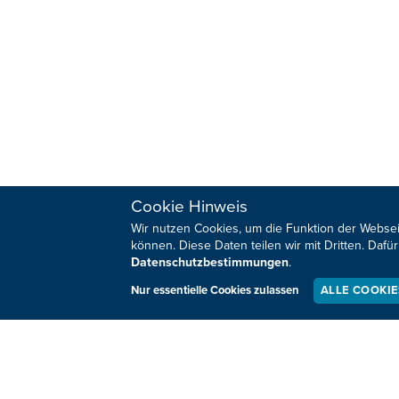
Cookie Hinweis
Wir nutzen Cookies, um die Funktion der Websei
HOME
SPORT
können. Diese Daten teilen wir mit Dritten. Da
REGIONAL
MEINUNG
Datenschutzbestimmungen
.
NATIONAL
KULTUR
Nur essentielle Cookies zulassen
ALLE COOKI
INTERNATIONAL
WM 2026
Sie haben noch Fragen oder Anmerkungen?