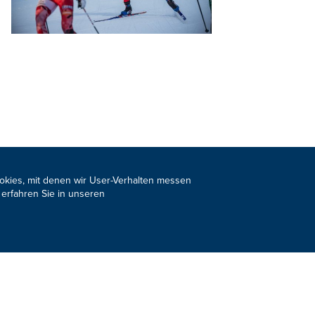
ookies, mit denen wir User-Verhalten messen
s Newsletter
JETZT ANMELDEN
 erfahren Sie in unseren
Design, Konzept & Programmierung:
Pixelbar
&
Pavonet