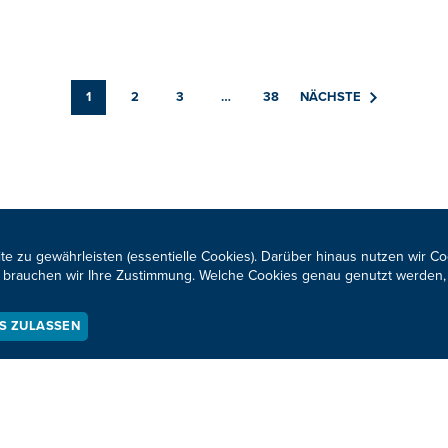
1
2
3
…
38
NÄCHSTE
te zu gewährleisten (essentielle Cookies). Darüber hinaus nutzen wir C
Neuigkeiten zum BRF al
für brauchen wir Ihre Zustimmung. Welche Cookies genau genutzt werden,
ES ZULASSEN
KONTAKTIEREN SIE UNS!