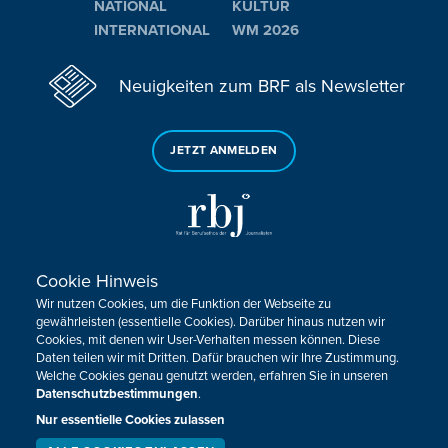
NATIONAL
KULTUR
INTERNATIONAL
WM 2026
Neuigkeiten zum BRF als Newsletter
JETZT ANMELDEN
Cookie Hinweis
Sie haben noch Fragen oder Anmerkungen?
Wir nutzen Cookies, um die Funktion der Webseite zu
KONTAKTIEREN SIE UNS!
gewährleisten (essentielle Cookies). Darüber hinaus nutzen wir
Cookies, mit denen wir User-Verhalten messen können. Diese
Daten teilen wir mit Dritten. Dafür brauchen wir Ihre Zustimmung.
Impressum
Datenschutz
Kontakt
Barrierefreiheit
Welche Cookies genau genutzt werden, erfahren Sie in unseren
Cookie-Zustimmung anpassen
Datenschutzbestimmungen
.
Nur essentielle Cookies zulassen
Design, Konzept & Programmierung:
Pixelbar
&
Pavonet