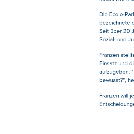
Die Ecolo-Par
bezeichnete d
Seit über 20 
Sozial- und J
Franzen stell
Einsatz und d
aufzugeben. "
bewusst?", hei
Franzen will j
Entscheidunge