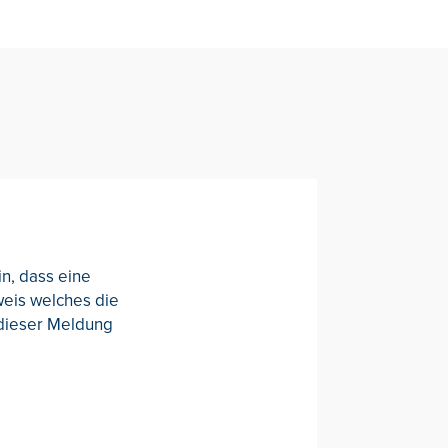
in, dass eine
weis welches die
t dieser Meldung