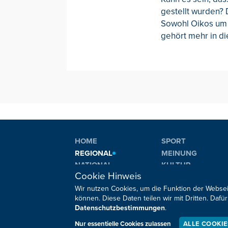
gestellt wurden?
Sowohl Oikos um J
gehört mehr in d
HOME
SPORT
REGIONAL
MEINUNG
NATIONAL
KULTUR
Cookie Hinweis
INTERNATIONAL
WM 2026
Wir nutzen Cookies, um die Funktion der Websei
können. Diese Daten teilen wir mit Dritten. Da
Datenschutzbestimmungen
.
Sie haben noch Fragen oder Anmerkungen?
Nur essentielle Cookies zulassen
ALLE COOKI