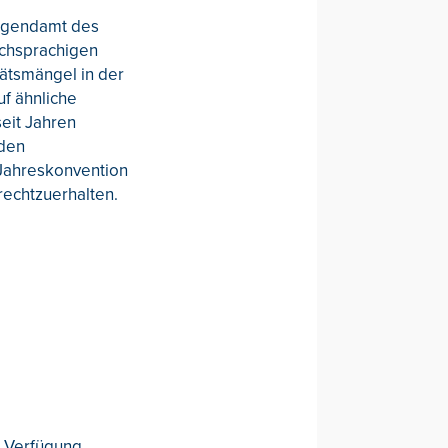
jugendamt des
schsprachigen
ätsmängel in der
uf ähnliche
eit Jahren
 den
 Jahreskonvention
rechtzuerhalten.
r Verfügung