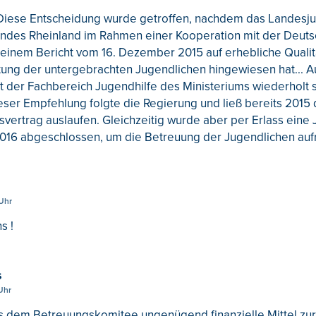
Diese Entscheidung wurde getroffen, nachdem das Landes
ndes Rheinland im Rahmen einer Kooperation mit der Deut
seinem Bericht vom 16. Dezember 2015 auf erhebliche Qualit
tung der untergebrachten Jugendlichen hingewiesen hat... A
 der Fachbereich Jugendhilfe des Ministeriums wiederholt s
eser Empfehlung folgte die Regierung und ließ bereits 2015
vertrag auslaufen. Gleichzeitig wurde aber per Erlass eine
2016 abgeschlossen, um die Betreuung der Jugendlichen auf
 Uhr
s !
s
Uhr
ss dem Betreuungskomitee ungenügend finanzielle Mittel zu