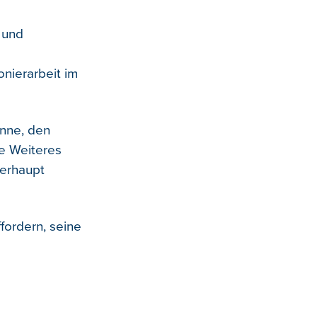
 und
nierarbeit im
önne, den
ne Weiteres
berhaupt
ffordern, seine