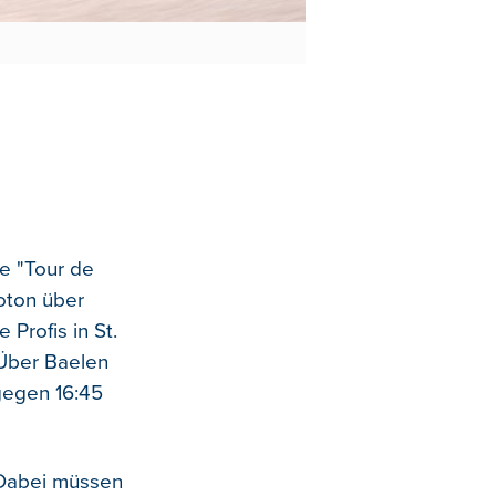
e "Tour de
oton über
Profis in St.
 Über Baelen
gegen 16:45
 Dabei müssen