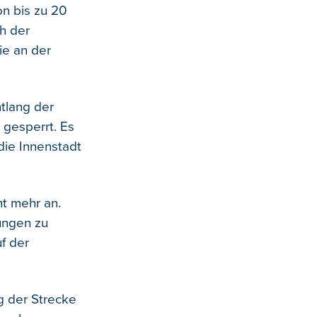
on bis zu 20
h der
ie an der
tlang der
 gesperrt. Es
die Innenstadt
t mehr an.
rungen zu
uf der
g der Strecke