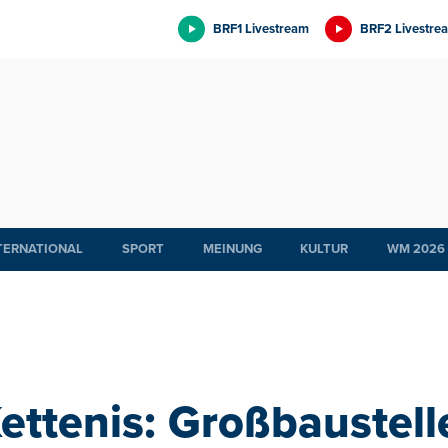
BRF1 Livestream
BRF2 Livestre
TERNATIONAL
SPORT
MEINUNG
KULTUR
WM 2026
ttenis: Großbaustell