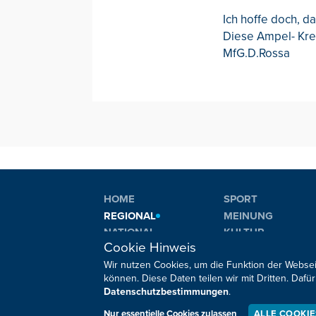
Ich hoffe doch, d
Diese Ampel- Kre
MfG.D.Rossa
HOME
SPORT
REGIONAL
MEINUNG
NATIONAL
KULTUR
Cookie Hinweis
INTERNATIONAL
WM 2026
Wir nutzen Cookies, um die Funktion der Websei
können. Diese Daten teilen wir mit Dritten. Da
Datenschutzbestimmungen
.
Sie haben noch Fragen oder Anmerkungen?
Nur essentielle Cookies zulassen
ALLE COOKI