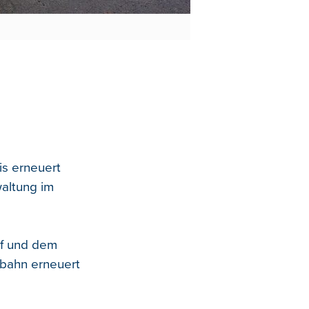
is erneuert
waltung im
of und dem
rbahn erneuert