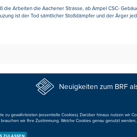
aß die Arbeiten die Aachener Strasse, ab Ampel CSC- Gebäud
uzung ist der Tod sämtlicher Stoßdämpfer und der Ärger jed
Neuigkeiten zum BRF al
te zu gewährleisten (essentielle Cookies). Darüber hinaus nutzen wir C
für brauchen wir Ihre Zustimmung. Welche Cookies genau genutzt werden,
KONTAKTIEREN SIE UNS!
ES ZULASSEN