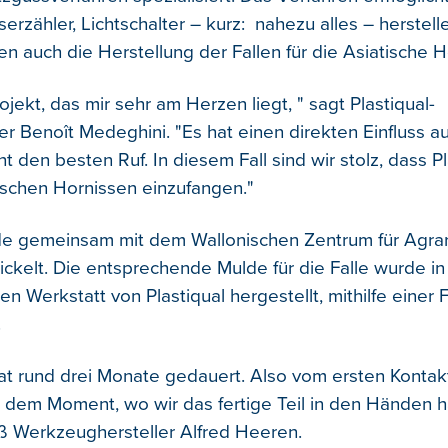
erzähler, Lichtschalter – kurz: nahezu alles – herstel
n auch die Herstellung der Fallen für die Asiatische H
rojekt, das mir sehr am Herzen liegt, " sagt Plastiqual-
er Benoît Medeghini. "Es hat einen direkten Einfluss a
cht den besten Ruf. In diesem Fall sind wir stolz, dass P
atischen Hornissen einzufangen."
de gemeinsam mit dem Wallonischen Zentrum für Agra
ckelt. Die entsprechende Mulde für die Falle wurde in
en Werkstatt von Plastiqual hergestellt, mithilfe einer 
.
t rund drei Monate gedauert. Also vom ersten Kontak
 dem Moment, wo wir das fertige Teil in den Händen h
ß Werkzeughersteller Alfred Heeren.