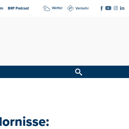
Wetter
am
BRF Podcast
Verkehr
ornisse: