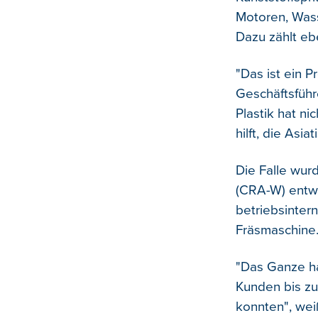
Motoren, Wass
Dazu zählt ebe
"Das ist ein P
Geschäftsführ
Plastik hat ni
hilft, die Asi
Die Falle wur
(CRA-W) entwi
betriebsintern
Fräsmaschine
"Das Ganze ha
Kunden bis zu
konnten", wei