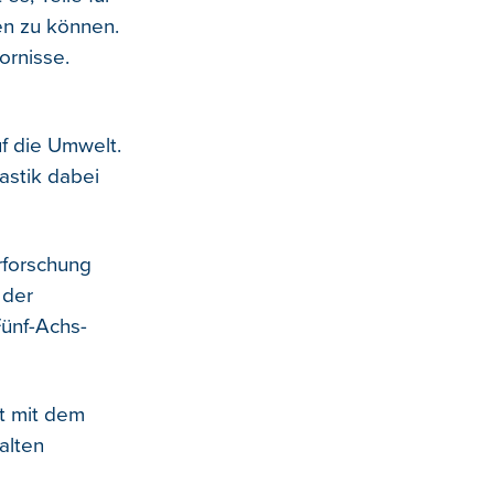
len zu können.
ornisse.
uf die Umwelt.
lastik dabei
rforschung
 der
Fünf-Achs-
t mit dem
alten