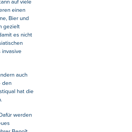
ann auf viele
eren einen
ne, Bier und
 gezielt
damit es nicht
siatischen
 invasive
sondern auch
4 den
tiqual hat die
.
 Dafür werden
eues
hrer Benoît