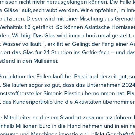
rnissen nicht mehr herausgelangen können. Die Falle k
e Gläser aufgeschraubt werden. Wir empfehlen, im Inn
atzieren. Dieser wird mit einer Mischung aus Grenadi
erhältnis 1:3 getränkt. So können Asiatische Hornissen
en. Wichtig: Das Glas wird immer horizontal gestellt, 
t Wasser vollläuft.", erklärt er. Gelingt der Fang einer A
dert das Glas für 24 Stunden ins Gefrierfach – und das
ießend in den Mülleimer.
Produktion der Fallen läuft bei Palstiqual derzeit gut, 
. Sie laufen sogar so gut, dass das Unternehmen 202
ststoffhersteller Simonis Plastic übernommen hat. Plas
r, das Kundenportfolio und die Aktivitäten übernommen
 alle Mitarbeiter an diesem Standort zusammenzuführen.
einhalb Millionen Euro in die Hand nehmen und in ein n
räume und Maschinen investieren", blickt Geschäftsfü