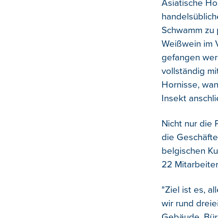
Asiatische Ho
handelsüblich
Schwamm zu pl
Weißwein im V
gefangen werd
vollständig mi
Hornisse, wan
Insekt anschl
Nicht nur die 
die Geschäfte
belgischen Kun
22 Mitarbeite
"Ziel ist es,
wir rund drei
Gebäude, Büro