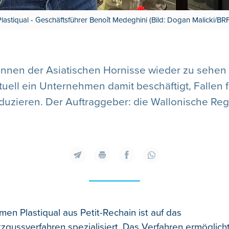
Plastiqual - Geschäftsführer Benoît Medeghini (Bild: Dogan Malicki/BRF
innen der Asiatischen Hornisse wieder zu sehen
aktuell ein Unternehmen damit beschäftigt, Fallen 
duzieren. Der Auftraggeber: die Wallonische Reg
en Plastiqual aus Petit-Rechain ist auf das
tzgussverfahren spezialisiert. Das Verfahren ermöglicht 