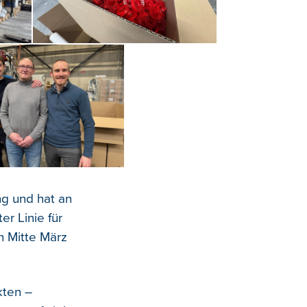
ng und hat an
er Linie für
n Mitte März
kten –