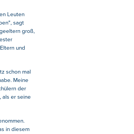
eren Leuten
ben", sagt
geeltern groß,
ester
Eltern und
itz schon mal
 habe. Meine
chülern der
 als er seine
tgenommen.
as in diesem