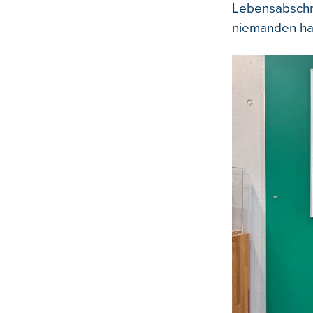
Lebensabschni
niemanden has