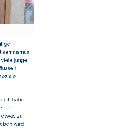
utige
tisemitismus
 viele junge
flussen
soziale
d ich habe
einer
o etwas zu
geben wird