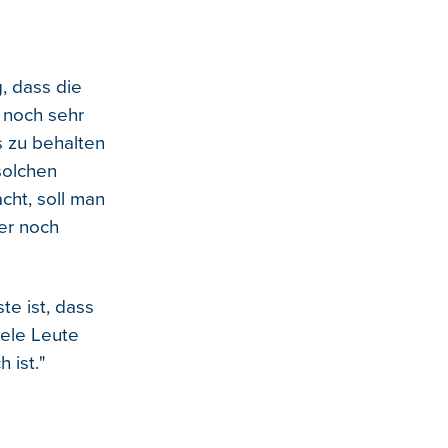
, dass die
e noch sehr
s zu behalten
solchen
ht, soll man
mer noch
e ist, dass
iele Leute
 ist."