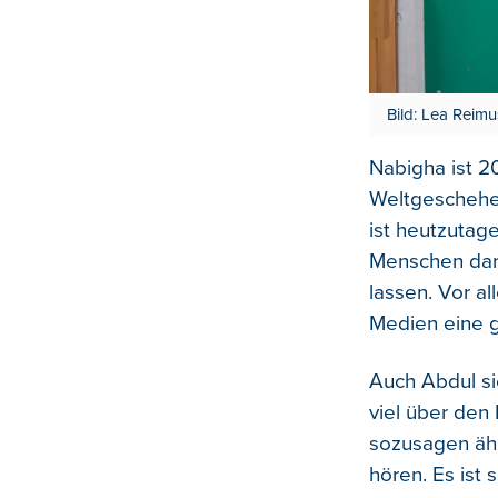
Bild: Lea Reim
Nabigha ist 20
Weltgeschehe
ist heutzutag
Menschen dara
lassen. Vor al
Medien eine g
Auch Abdul si
viel über den
sozusagen ähnl
hören. Es ist