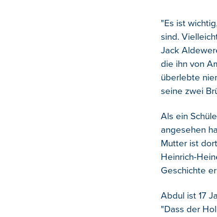
"Es ist wichti
sind. Vielleic
Jack Aldewere
die ihn von A
überlebte nie
seine zwei Br
Als ein Schüle
angesehen hat
Mutter ist dor
Heinrich-Hein
Geschichte er
Abdul ist 17 
"Dass der Hol