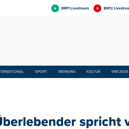
BRF1 Livestream
BRF2 Livestre
TERNATIONAL
SPORT
MEINUNG
KULTUR
WM 2026
berlebender spricht 