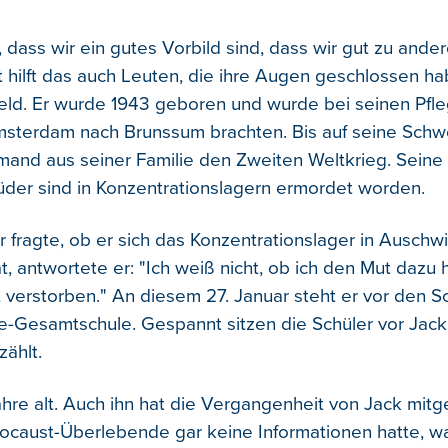
g, dass wir ein gutes Vorbild sind, dass wir gut zu and
ht hilft das auch Leuten, die ihre Augen geschlossen ha
ld. Er wurde 1943 geboren und wurde bei seinen Pfle
msterdam nach Brunssum brachten. Bis auf seine Schw
mand aus seiner Familie den Zweiten Weltkrieg. Seine 
üder sind in Konzentrationslagern ermordet worden.
r fragte, ob er sich das Konzentrationslager in Auschw
, antwortete er: "Ich weiß nicht, ob ich den Mut dazu
t verstorben." An diesem 27. Januar steht er vor den S
e-Gesamtschule. Gespannt sitzen die Schüler vor Jack,
zählt.
Jahre alt. Auch ihn hat die Vergangenheit von Jack mi
ocaust-Überlebende gar keine Informationen hatte, w