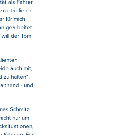
tät als Fahrer
 zu etablieren
r für mich
an gearbeitet.
 will der Tom
Klienten
eide auch mit,
 zu halten",
pannend - und
onas Schmitz
 nicht nur um
ksituationen,
ne Können. Für