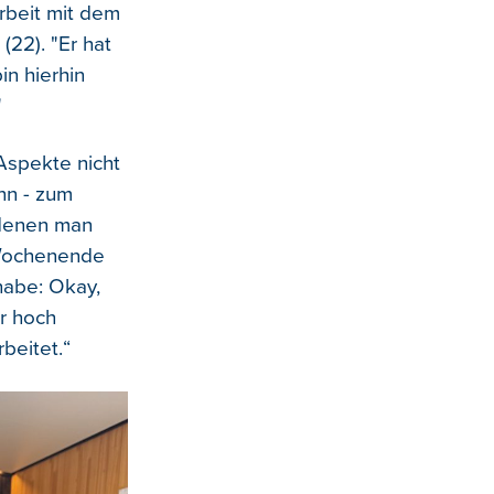
rbeit mit dem
(22). "Er hat
in hierhin
"
Aspekte nicht
nn - zum
 denen man
 Wochenende
habe: Okay,
hr hoch
beitet.“