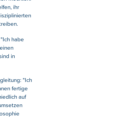
fen, ihr
isziplinierten
treiben.
. "Ich habe
meinen
ind in
gleitung: "Ich
hnen fertige
iedlich auf
 umsetzen
losophie