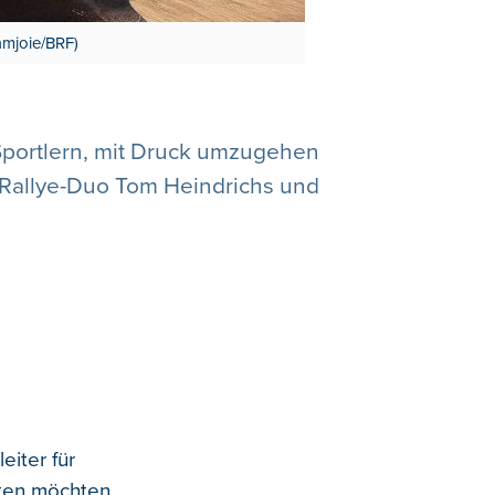
amjoie/BRF)
 Sportlern, mit Druck umzugehen
s Rallye-Duo Tom Heindrichs und
eiter für
lten möchten.