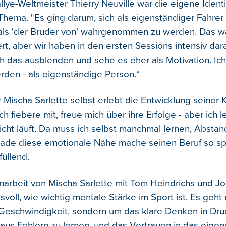
lye-Weltmeister Thierry Neuville war die eigene Identi
 Thema. "Es ging darum, sich als eigenständiger Fahrer
 als 'der Bruder von' wahrgenommen zu werden. Das wa
rt, aber wir haben in den ersten Sessions intensiv dar
h das ausblenden und sehe es eher als Motivation. Ich
rden - als eigenständige Person.“
 Mischa Sarlette selbst erlebt die Entwicklung seiner 
Ich fiebere mit, freue mich über ihre Erfolge - aber ich l
cht läuft. Da muss ich selbst manchmal lernen, Abstand
erade diese emotionale Nähe mache seinen Beruf so s
füllend.
rbeit von Mischa Sarlette mit Tom Heindrichs und J
svoll, wie wichtig mentale Stärke im Sport ist. Es geht
Geschwindigkeit, sondern um das klare Denken in Druc
, aus Fehlern zu lernen, und das Vertrauen in das eige