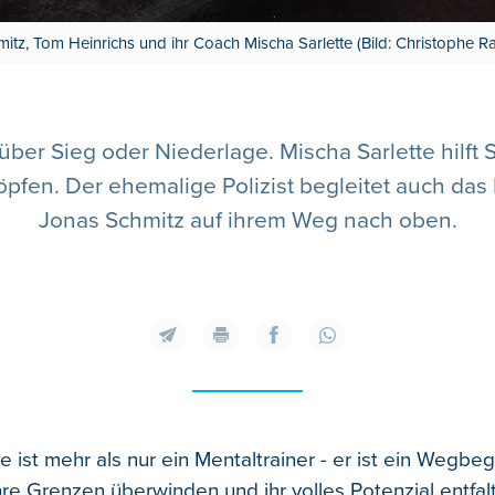
itz, Tom Heinrichs und ihr Coach Mischa Sarlette (Bild: Christophe R
 über Sieg oder Niederlage. Mischa Sarlette hilft
höpfen. Der ehemalige Polizist begleitet auch da
Jonas Schmitz auf ihrem Weg nach oben.
e ist mehr als nur ein Mentaltrainer - er ist ein Wegbegl
ihre Grenzen überwinden und ihr volles Potenzial entfa