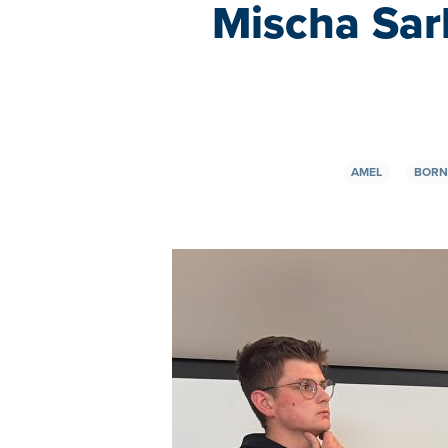
Mischa Sarl
AMEL
BORN