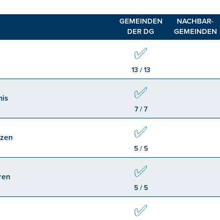
GEMEINDEN
NACHBAR-
DER DG
GEMEINDEN
✅
13 / 13
✅
mis
7 / 7
✅
tzen
5 / 5
✅
ren
5 / 5
✅