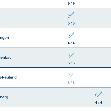
9 / 9
✅
l
5 / 5
✅
ingen
4 / 4
✅
genbach
6 / 6
✅
g-Reuland
3 / 3
✅
berg
4 / 4