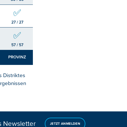
✅
27 / 27
✅
57 / 57
PROVINZ
 Distriktes
ergebnissen
s Newsletter
JETZT ANMELDEN