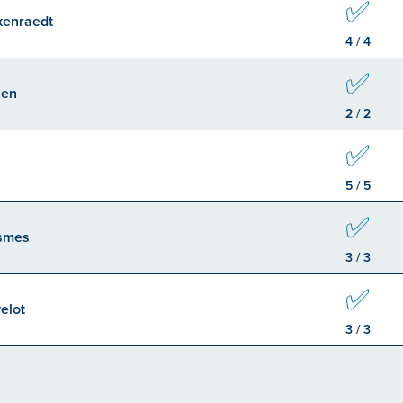
✅
kenraedt
4 / 4
✅
len
2 / 2
✅
5 / 5
✅
smes
3 / 3
✅
elot
3 / 3