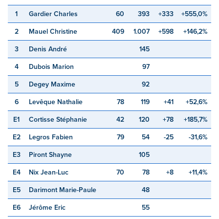
1
Gardier Charles
60
393
+333
+555,0%
2
Mauel Christine
409
1.007
+598
+146,2%
3
Denis André
145
4
Dubois Marion
97
5
Degey Maxime
92
6
Levêque Nathalie
78
119
+41
+52,6%
E1
Cortisse Stéphanie
42
120
+78
+185,7%
E2
Legros Fabien
79
54
-25
-31,6%
E3
Piront Shayne
105
E4
Nix Jean-Luc
70
78
+8
+11,4%
E5
Darimont Marie-Paule
48
E6
Jérôme Eric
55