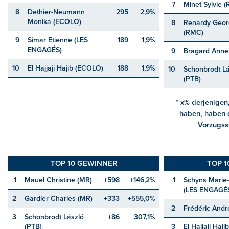
7
Minet Sylvie 
8
Dethier-Neumann
295
2,9%
Monika (ECOLO)
8
Renardy Geor
(RMC)
9
Simar Etienne (LES
189
1,9%
ENGAGÉS)
9
Bragard Anne
10
El Hajjaji Hajib (ECOLO)
188
1,9%
10
Schonbrodt Lá
(PTB)
* x% derjenigen
haben, haben 
Vorzugs
TOP 10 GEWINNER
TOP 1
1
Mauel Christine (MR)
+598
+146,2%
1
Schyns Marie
(LES ENGAGÉ
2
Gardier Charles (MR)
+333
+555,0%
2
Frédéric Andr
3
Schonbrodt László
+86
+307,1%
(PTB)
3
El Hajjaji Hajib