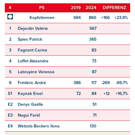
4
PS
2019
2024
DIFFERENZ
◘
Kopfstimmen
694
860
+166
+23,9%
1
Dejardin Valérie
567
2
Spies Patrick
365
3
Fagnant Carine
83
4
Loffet Alexandre
73
5
Labruyère Vanessa
87
6
Frédéric André
386
117
-269
-69,7%
E1
Kaynak Ersel
72
84
+12
+16,7%
E2
Denys Gaëlle
51
E3
Nagui Farid
71
E4
Wetzels-Beckers Ilona
130