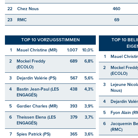
22
Chez Nous
460
23
RMC
69
TOP 10 VORZUGSSTIMMEN
TOP 10 BEL
EIGE
1
Mauel Christine (MR)
1.007
10,0%
1
Mauel Christi
2
Mockel Freddy
689
6,8%
(ECOLO)
2
Mockel Fredd
(ECOLO)
3
Dejardin Valérie (PS)
567
5,6%
3
Lejeune Nicol
4
Bastin Jean-Paul (LES
438
4,3%
Nous)
ENGAGÉS)
4
Dejardin Valér
5
Gardier Charles (MR)
393
3,9%
5
Fyon Alain (R
6
Theissen Elena (LES
379
3,7%
ENGAGÉS)
6
Jacquemin Be
(RMC)
7
Spies Patrick (PS)
365
3,6%