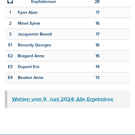
◘
Kopfstimmen
28
1
Fyon Alain
17
2
Minet Sylvie
16
3
Jacquemin Benoît
17
E1
Renardy Georges
16
E2
Bragard Anne
16
E3
Dupont Eric
14
E4
Beuken Anne
13
Wahlen vom 9. Juni 2024: Alle Ergebnisse