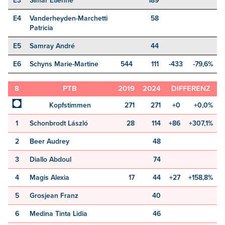
E3
Simar Etienne
189
E4
Vanderheyden-Marchetti
58
Patricia
E5
Samray André
44
E6
Schyns Marie-Martine
544
111
-433
-79,6%
8
PTB
2019
2024
DIFFERENZ
◘
Kopfstimmen
271
271
+0
+0,0%
1
Schonbrodt László
28
114
+86
+307,1%
2
Beer Audrey
48
3
Diallo Abdoul
74
4
Magis Alexia
17
44
+27
+158,8%
5
Grosjean Franz
40
6
Medina Tinta Lidia
46