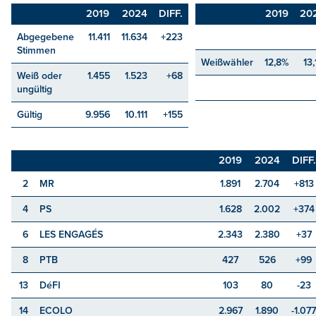
2019
2024
DIFF.
2019
20
Abgegebene
11.411
11.634
+223
Stimmen
Weißwähler
12,8%
13
Weiß oder
1.455
1.523
+68
ungültig
Gültig
9.956
10.111
+155
2019
2024
DIFF.
2
MR
1.891
2.704
+813
4
PS
1.628
2.002
+374
6
LES ENGAGÉS
2.343
2.380
+37
8
PTB
427
526
+99
13
DéFI
103
80
-23
14
ECOLO
2.967
1.890
-1.077