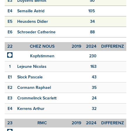
E3
Duysens Benoît
50
E4
Semaille Astrid
105
E5
Heusdens Didier
34
E6
Schroeder Catherine
88
22
CHEZ NOUS
2019
2024
DIFFERENZ
◘
Kopfstimmen
230
1
Lejeune Nicolas
163
E1
Slock Pascale
43
E2
Cormann Raphael
35
E3
Crommelinck Scarlett
24
E4
Kerrens Arthur
32
23
RMC
2019
2024
DIFFERENZ