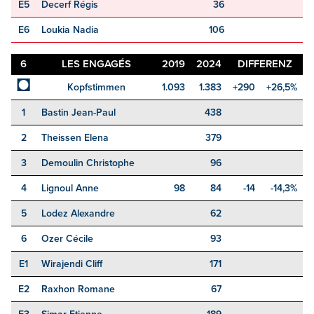
E5
Decerf Régis
36
E6
Loukia Nadia
106
6
LES ENGAGÉS
2019
2024
DIFFERENZ
◘
Kopfstimmen
1.093
1.383
+290
+26,5%
1
Bastin Jean-Paul
438
2
Theissen Elena
379
3
Demoulin Christophe
96
4
Lignoul Anne
98
84
-14
-14,3%
5
Lodez Alexandre
62
6
Ozer Cécile
93
E1
Wirajendi Cliff
171
E2
Raxhon Romane
67