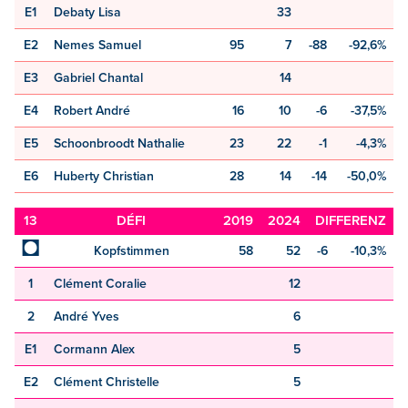
E1
Debaty Lisa
33
E2
Nemes Samuel
95
7
-88
-92,6%
E3
Gabriel Chantal
14
E4
Robert André
16
10
-6
-37,5%
E5
Schoonbroodt Nathalie
23
22
-1
-4,3%
E6
Huberty Christian
28
14
-14
-50,0%
13
DÉFI
2019
2024
DIFFERENZ
◘
Kopfstimmen
58
52
-6
-10,3%
1
Clément Coralie
12
2
André Yves
6
E1
Cormann Alex
5
E2
Clément Christelle
5