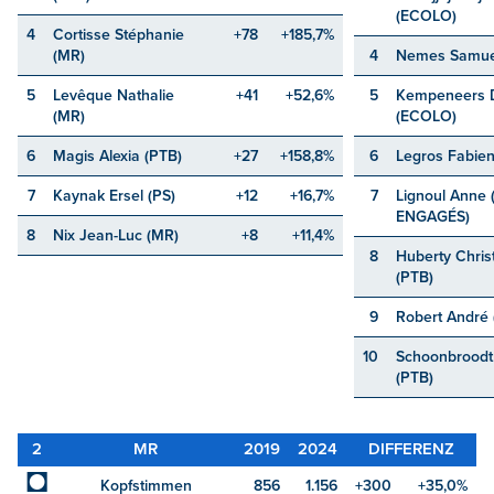
(ECOLO)
4
Cortisse Stéphanie
+78
+185,7%
(MR)
4
Nemes Samue
5
Levêque Nathalie
+41
+52,6%
5
Kempeneers 
(MR)
(ECOLO)
6
Magis Alexia (PTB)
+27
+158,8%
6
Legros Fabien
7
Kaynak Ersel (PS)
+12
+16,7%
7
Lignoul Anne 
ENGAGÉS)
8
Nix Jean-Luc (MR)
+8
+11,4%
8
Huberty Chris
(PTB)
9
Robert André 
10
Schoonbroodt
(PTB)
2
MR
2019
2024
DIFFERENZ
◘
Kopfstimmen
856
1.156
+300
+35,0%