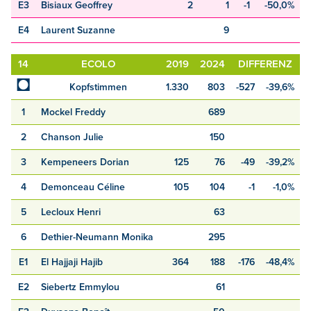
E3
Bisiaux Geoffrey
2
1
-1
-50,0%
E4
Laurent Suzanne
9
14
ECOLO
2019
2024
DIFFERENZ
◘
Kopfstimmen
1.330
803
-527
-39,6%
1
Mockel Freddy
689
2
Chanson Julie
150
3
Kempeneers Dorian
125
76
-49
-39,2%
4
Demonceau Céline
105
104
-1
-1,0%
5
Lecloux Henri
63
6
Dethier-Neumann Monika
295
E1
El Hajjaji Hajib
364
188
-176
-48,4%
E2
Siebertz Emmylou
61