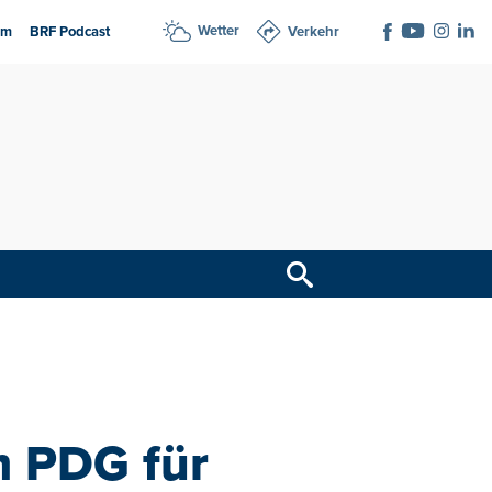
Wetter
am
BRF Podcast
Verkehr
m PDG für