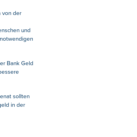
m von der
Menschen und
r notwendigen
rer Bank Geld
bessere
enat sollten
eld in der