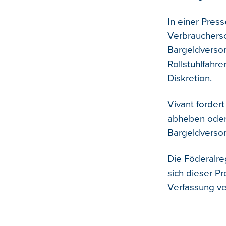
In einer Pres
Verbrauchersc
Bargeldversor
Rollstuhlfahr
Diskretion.
Vivant forder
abheben oder
Bargeldverso
Die Föderalre
sich dieser P
Verfassung ve