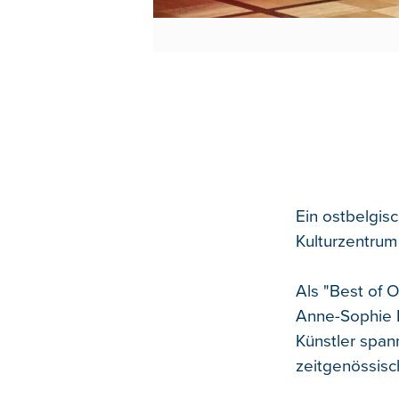
Ein ostbelgis
Kulturzentrum
Als "Best of O
Anne-Sophie L
Künstler span
zeitgenössisc