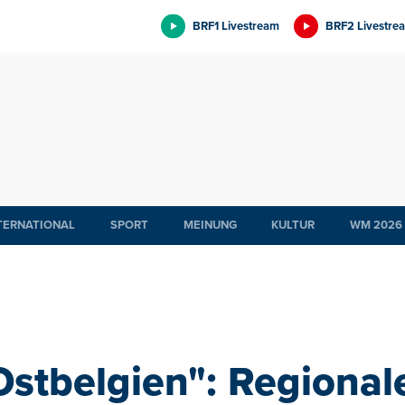
BRF1 Livestream
BRF2 Livestre
TERNATIONAL
SPORT
MEINUNG
KULTUR
WM 2026
Ostbelgien": Regional