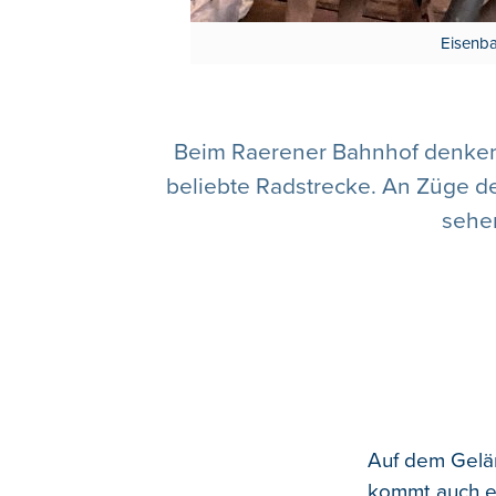
Eisenba
Beim Raerener Bahnhof denken v
beliebte Radstrecke. An Züge d
sehen
Auf dem Gelän
kommt auch ei