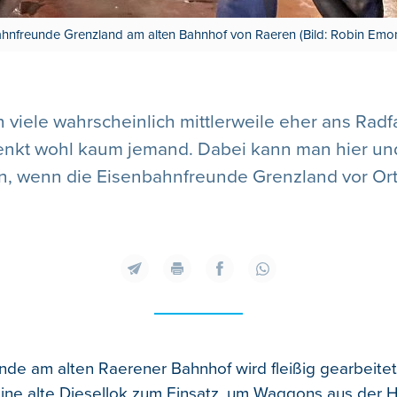
hnfreunde Grenzland am alten Bahnhof von Raeren (Bild: Robin Emo
iele wahrscheinlich mittlerweile eher ans Radfah
enkt wohl kaum jemand. Dabei kann man hier un
, wenn die Eisenbahnfreunde Grenzland vor Ort
de am alten Raerener Bahnhof wird fleißig gearbeitet
ne alte Diesellok zum Einsatz, um Waggons aus der H