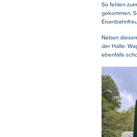
So fehlen zum
gekommen. Sc
Eisenbahnfreu
Neben diesem
der Halle: Wag
ebenfalls scho