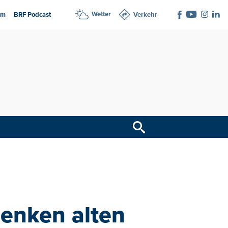
Wetter
am
BRF Podcast
Verkehr
enken alten