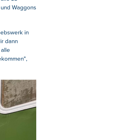
ks und Waggons
iebswerk in
ir dann
alle
gekommen",