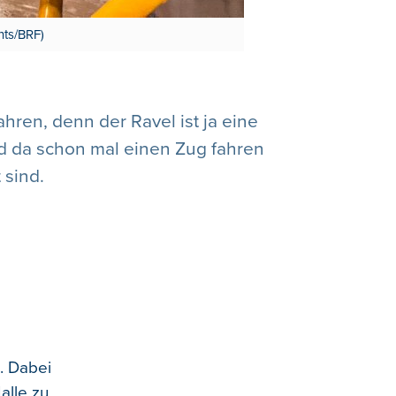
nts/BRF)
ren, denn der Ravel ist ja eine
d da schon mal einen Zug fahren
 sind.
. Dabei
alle zu