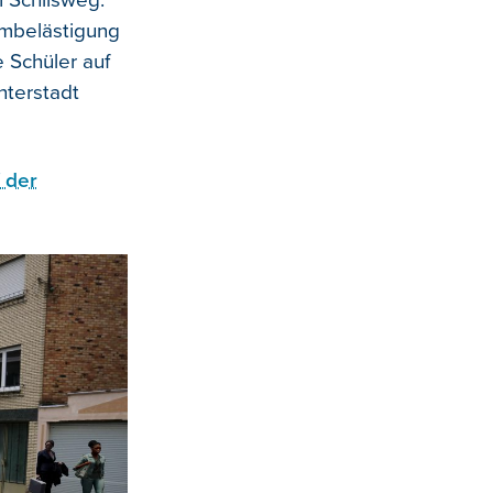
 Schilsweg.
rmbelästigung
 Schüler auf
nterstadt
 der