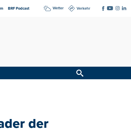
Wetter
am
BRF Podcast
Verkehr
ader der