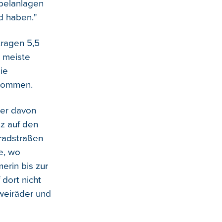
mpelanlagen
d haben."
tragen 5,5
s meiste
ie
ukommen.
ner davon
tz auf den
radstraßen
e, wo
erin bis zur
 dort nicht
Zweiräder und